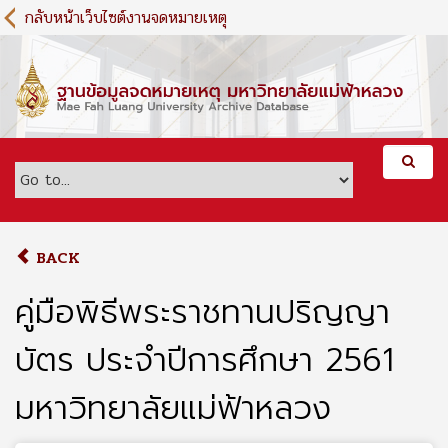
S
กลับหน้าเว็บไซต์งานจดหมายเหตุ
k
i
p
t
o
m
a
i
n
c
o
BACK
n
t
คู่มือพิธีพระราชทานปริญญา
e
n
บัตร ประจำปีการศึกษา 2561
t
มหาวิทยาลัยแม่ฟ้าหลวง