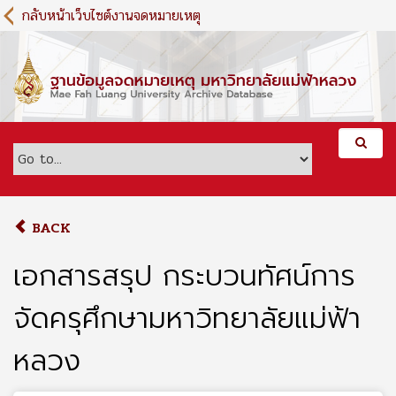
S
กลับหน้าเว็บไซต์งานจดหมายเหตุ
k
i
p
t
o
m
a
i
n
c
o
BACK
n
t
เอกสารสรุป กระบวนทัศน์การ
e
n
จัดครุศึกษามหาวิทยาลัยแม่ฟ้า
t
หลวง