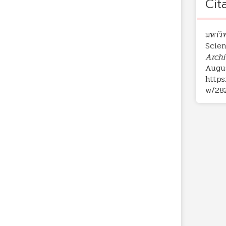
Cit
มหาวิ
Scien
Archi
Augus
https
w/28