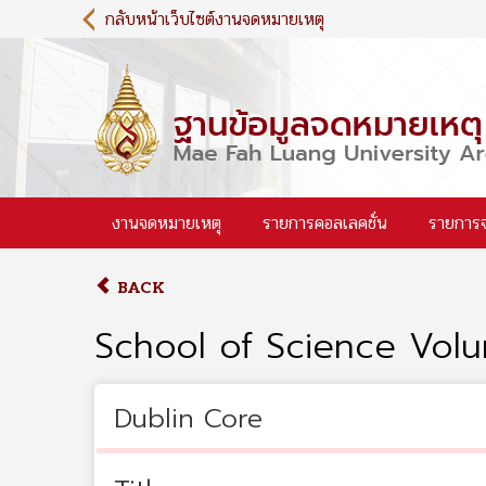
S
กลับหน้าเว็บไซต์งานจดหมายเหตุ
k
i
p
t
o
m
a
i
งานจดหมายเหตุ
รายการคอลเลคชั่น
รายการ
n
c
o
BACK
n
t
School of Science Volu
e
n
t
Dublin Core