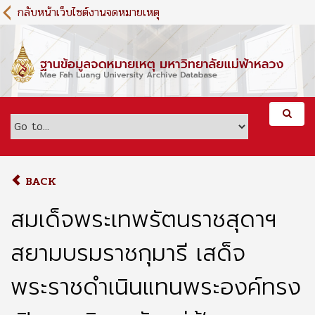
S
กลับหน้าเว็บไซต์งานจดหมายเหตุ
k
i
p
t
o
m
a
i
n
c
o
BACK
n
t
สมเด็จพระเทพรัตนราชสุดาฯ
e
n
สยามบรมราชกุมารี เสด็จ
t
พระราชดำเนินแทนพระองค์ทรง