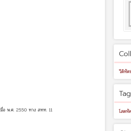
Col
วีดิทัศน
Tag
ื่อ พ.ศ. 2550 ทาง สทท. 11
โสตทัศ