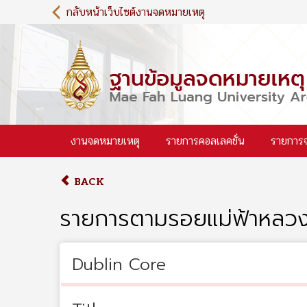
S
กลับหน้าเว็บไซต์งานจดหมายเหตุ
k
i
p
t
o
m
a
i
งานจดหมายเหตุ
รายการคอลเลคชั่น
รายการ
n
c
o
BACK
n
t
รายการตามรอยแม่ฟ้าหลว
e
n
t
Dublin Core