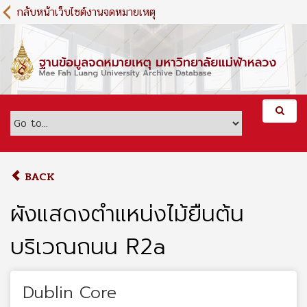
S
กลับหน้าเว็บไซต์งานจดหมายเหตุ
k
i
p
t
o
m
a
i
n
c
o
BACK
n
t
ผังแสดงตำแหน่งไม้ยืนต้น
e
n
บริเวณถนน R2a
t
Dublin Core