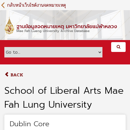
S
กลับหน้าเว็บไซต์งานจดหมายเหตุ
k
i
p
t
o
m
a
i
n
c
o
BACK
n
t
School of Liberal Arts Mae
e
n
Fah Lung University
t
Dublin Core