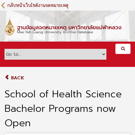
S
กลับหน้าเว็บไซต์งานจดหมายเหตุ
k
i
p
t
o
m
a
i
n
c
o
BACK
n
t
School of Health Science
e
n
Bachelor Programs now
t
Open