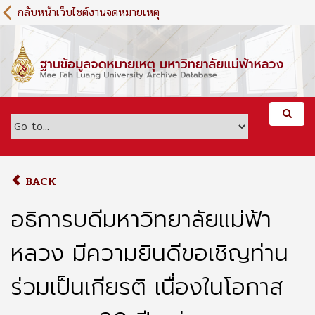
S
กลับหน้าเว็บไซต์งานจดหมายเหตุ
k
i
p
t
o
m
a
i
n
c
o
BACK
n
t
อธิการบดีมหาวิทยาลัยแม่ฟ้า
e
n
หลวง มีความยินดีขอเชิญท่าน
t
ร่วมเป็นเกียรติ เนื่องในโอกาส