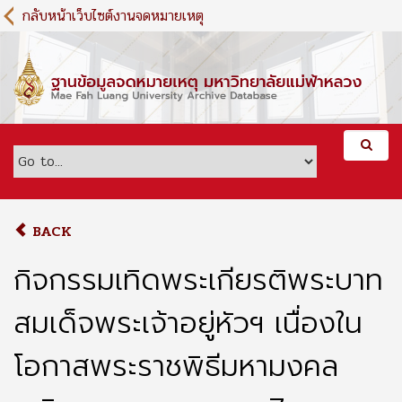
S
กลับหน้าเว็บไซต์งานจดหมายเหตุ
k
i
p
t
o
m
a
i
n
c
o
BACK
n
t
กิจกรรมเทิดพระเกียรติพระบาท
e
n
สมเด็จพระเจ้าอยู่หัวฯ เนื่องใน
t
โอกาสพระราชพิธีมหามงคล