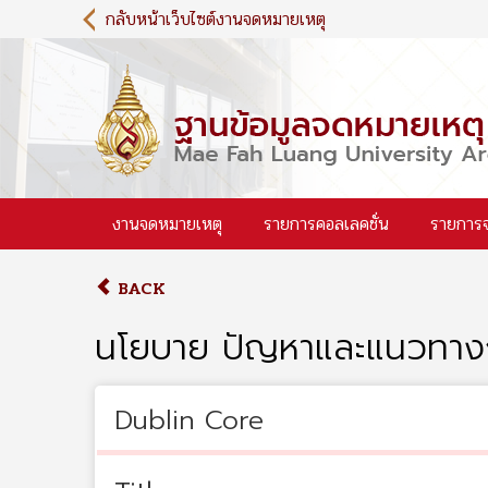
S
กลับหน้าเว็บไซต์งานจดหมายเหตุ
k
i
p
t
o
m
a
i
งานจดหมายเหตุ
รายการคอลเลคชั่น
รายการ
n
c
o
BACK
n
t
นโยบาย ปัญหาและแนวทาง
e
n
t
Dublin Core