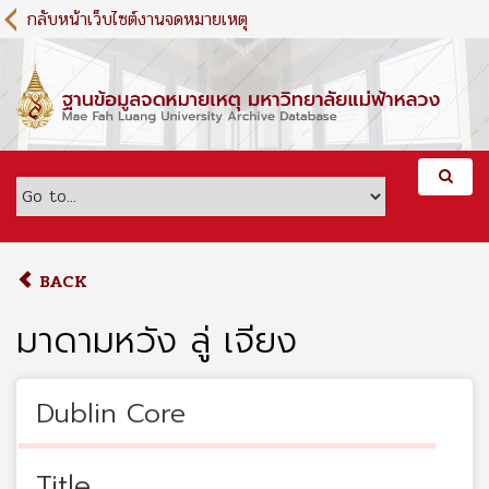
S
กลับหน้าเว็บไซต์งานจดหมายเหตุ
k
i
p
t
o
m
a
i
n
c
o
BACK
n
t
มาดามหวัง ลู่ เจียง
e
n
t
Dublin Core
Title