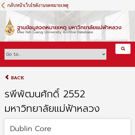
S
กลับหน้าเว็บไซต์งานจดหมายเหตุ
k
i
p
t
o
m
a
i
n
c
o
BACK
n
t
รพีพัฒนศักดิ์ 2552
e
n
มหาวิทยาลัยแม่ฟ้าหลวง
t
Dublin Core