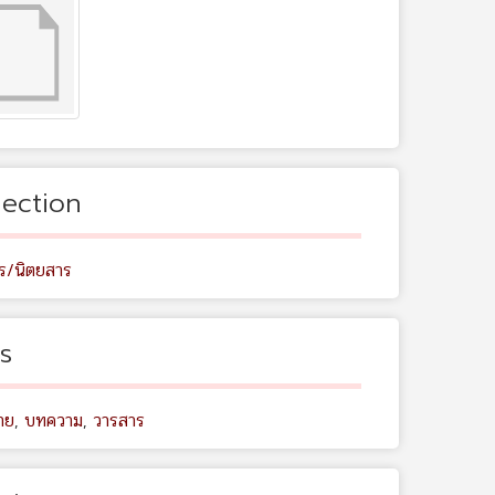
lection
ร/นิตยสาร
s
าย
,
บทความ
,
วารสาร