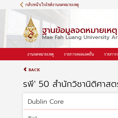
S
กลับหน้าเว็บไซต์งานจดหมายเหตุ
k
i
p
t
o
m
a
i
งานจดหมายเหตุ
รายการคอลเลคชั่น
รายการ
n
c
o
BACK
n
t
รพี' 50 สำนักวิชานิติศาสต
e
n
t
Dublin Core