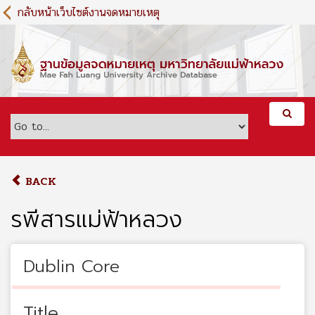
S
กลับหน้าเว็บไซต์งานจดหมายเหตุ
k
i
p
t
o
m
a
i
n
c
o
BACK
n
t
รพีสารแม่ฟ้าหลวง
e
n
t
Dublin Core
Title