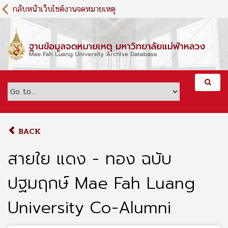
S
กลับหน้าเว็บไซต์งานจดหมายเหตุ
k
i
p
t
o
m
a
i
n
c
o
BACK
n
t
สายใย แดง - ทอง ฉบับ
e
n
ปฐมฤกษ์ Mae Fah Luang
t
University Co-Alumni