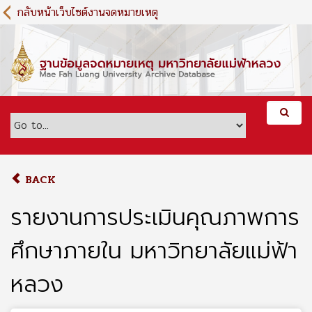
S
กลับหน้าเว็บไซต์งานจดหมายเหตุ
k
i
p
t
o
m
a
i
n
c
o
BACK
n
t
รายงานการประเมินคุณภาพการ
e
n
ศึกษาภายใน มหาวิทยาลัยแม่ฟ้า
t
หลวง