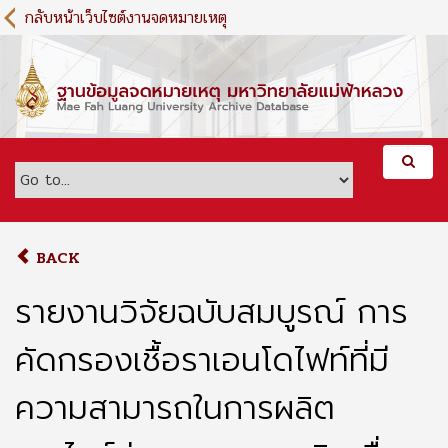
S
กลับหน้าเว็บไซต์งานจดหมายเหตุ
k
i
p
t
o
m
a
i
n
c
o
BACK
n
t
รายงานวิจัยฉบับสมบูรณ์ การ
e
n
คัดกรองเชื้อราเอนโดไฟท์ที่มี
t
ความสามารถในการผลิต