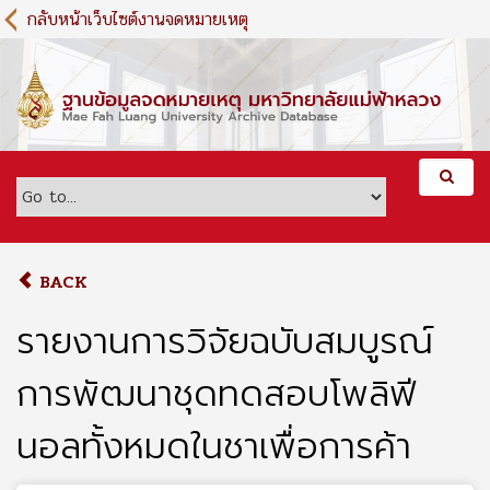
S
กลับหน้าเว็บไซต์งานจดหมายเหตุ
k
i
p
t
o
m
a
i
n
c
o
BACK
n
t
รายงานการวิจัยฉบับสมบูรณ์
e
n
การพัฒนาชุดทดสอบโพลิฟี
t
นอลทั้งหมดในชาเพื่อการค้า