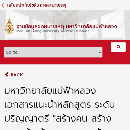
S
กลับหน้าเว็บไซต์งานจดหมายเหตุ
k
i
p
t
o
m
a
i
n
c
o
BACK
n
t
มหาวิทยาลัยแม่ฟ้าหลวง
e
n
เอกสารแนะนำหลักสูตร ระดับ
t
ปริญญาตรี "สร้างคน สร้าง