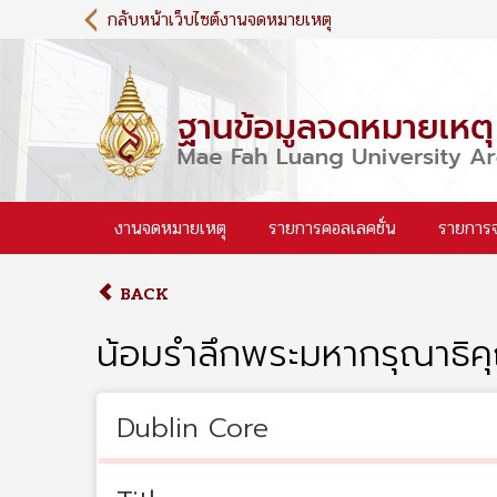
S
กลับหน้าเว็บไซต์งานจดหมายเหตุ
k
i
p
t
o
m
a
i
งานจดหมายเหตุ
รายการคอลเลคชั่น
รายการ
n
c
o
BACK
n
t
น้อมรำลึกพระมหากรุณาธิคุ
e
n
t
Dublin Core