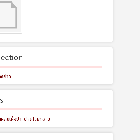
lection
คข่าว
s
คสมเด็จย่า
,
ข่าวส่วนกลาง