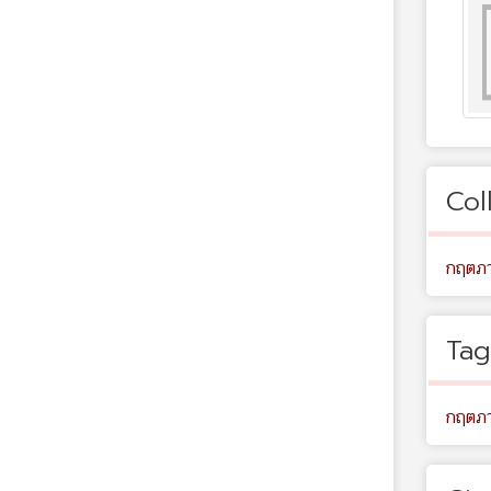
Col
กฤตภา
Tag
กฤตภา