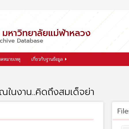
จดหมายเหตุ
เกี่ยวกับฐานข้อมูล
ณในงาน..คิดถึงสมเด็จย่า
File