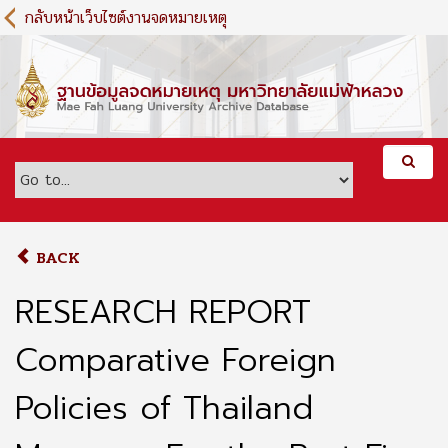
S
กลับหน้าเว็บไซต์งานจดหมายเหตุ
k
i
p
t
o
m
a
i
n
c
o
BACK
n
t
RESEARCH REPORT
e
n
Comparative Foreign
t
Policies of Thailand