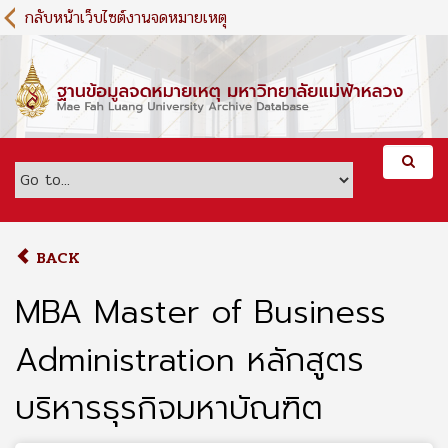
S
กลับหน้าเว็บไซต์งานจดหมายเหตุ
k
i
p
t
o
m
a
i
n
c
o
BACK
n
t
MBA Master of Business
e
n
Administration หลักสูตร
t
บริหารธุรกิจมหาบัณฑิต