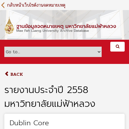
S
กลับหน้าเว็บไซต์งานจดหมายเหตุ
k
i
p
t
o
m
a
i
n
c
o
BACK
n
t
รายงานประจำปี 2558
e
n
มหาวิทยาลัยแม่ฟ้าหลวง
t
Dublin Core