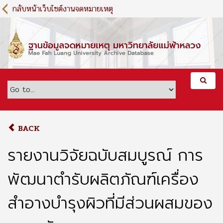
S
กลับหน้าเว็บไซต์งานจดหมายเหตุ
k
i
p
t
o
m
a
i
n
c
o
BACK
n
t
รายงานวิจัยฉบับสมบูรณ์ การ
e
n
พัฒนาตำรับผลิตภัณฑ์เครื่อง
t
สำอางบำรุงผิวที่มีส่วนผสมของ