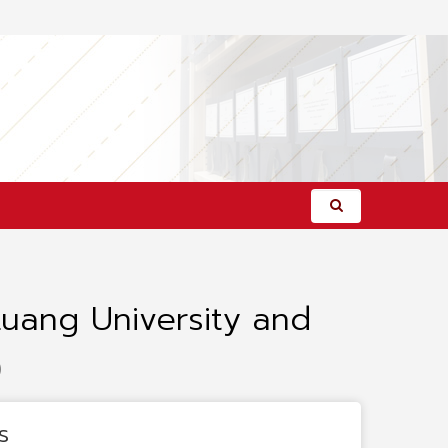
ang University and
)
s