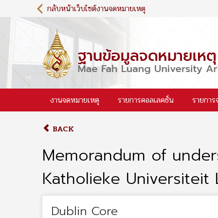
S
กลับหน้าเว็บไซต์งานจดหมายเหตุ
k
i
p
t
o
m
a
i
งานจดหมายเหตุ
รายการคอลเลคชั่น
รายการ
n
c
o
BACK
n
t
Memorandum of unders
e
n
Katholieke Universiteit
t
Dublin Core