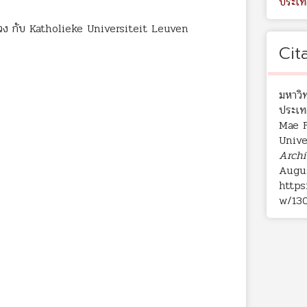
ประเท
หลวง กับ Katholieke Universiteit Leuven
Cit
มหาวิ
ประเ
Mae F
Unive
Archi
Augus
https
w/13