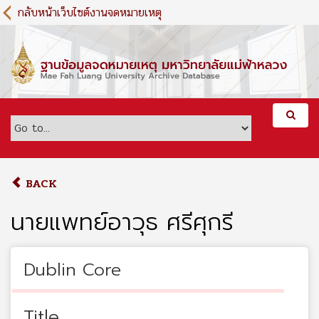
S
กลับหน้าเว็บไซต์งานจดหมายเหตุ
k
i
p
t
o
m
a
i
n
c
o
BACK
n
t
นายแพทย์อาวุธ ศรีศุกรี
e
n
t
Dublin Core
Title