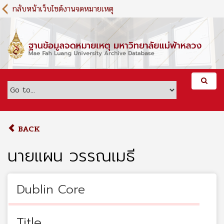
S
กลับหน้าเว็บไซต์งานจดหมายเหตุ
k
i
p
t
o
m
a
i
n
c
o
BACK
n
t
นายแผน วรรณเมธี
e
n
t
Dublin Core
Title