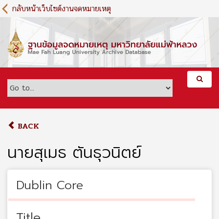
S
กลับหน้าเว็บไซต์งานจดหมายเหตุ
k
i
p
t
o
m
a
i
n
c
o
BACK
n
t
นายสุเมธ ตันธุวนิตย์
e
n
t
Dublin Core
Title