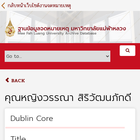
S
กลับหน้าเว็บไซต์งานจดหมายเหตุ
k
i
p
t
o
m
a
i
n
c
o
BACK
n
t
คุณหญิงวรรณา สิริวัฒนภักดี
e
n
t
Dublin Core
Title