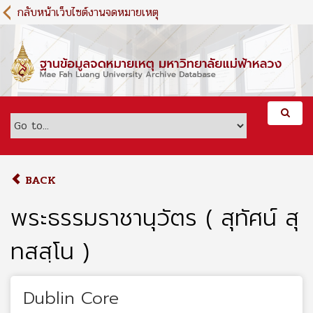
S
กลับหน้าเว็บไซต์งานจดหมายเหตุ
k
i
p
t
o
m
a
i
n
c
o
BACK
n
t
พระธรรมราชานุวัตร ( สุทัศน์ สุ
e
n
ทสสฺโน )
t
Dublin Core