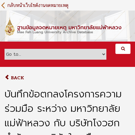
S
กลับหน้าเว็บไซต์งานจดหมายเหตุ
k
i
p
t
o
m
a
i
n
c
o
BACK
n
t
บันทึกข้อตกลงโครงการความ
e
n
ร่วมมือ ระหว่าง มหาวิทยาลัย
t
แม่ฟ้าหลวง กับ บริษัทโงวฮก