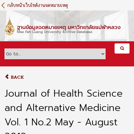
S
กลับหน้าเว็บไซต์งานจดหมายเหตุ
k
i
p
t
o
m
a
i
n
c
o
BACK
n
t
Journal of Health Science
e
n
and Alternative Medicine
t
Vol. 1 No.2 May - August