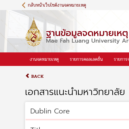
S
กลับหน้าเว็บไซต์งานจดหมายเหตุ
k
i
p
t
o
m
a
i
งานจดหมายเหตุ
รายการคอลเลคชั่น
รายการ
n
c
o
BACK
n
t
เอกสารแนะนำมหาวิทยาลัย 
e
n
t
Dublin Core