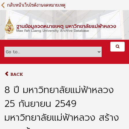
S
กลับหน้าเว็บไซต์งานจดหมายเหตุ
k
i
p
t
o
m
a
i
n
c
o
BACK
n
t
8 ปี มหาวิทยาลัยแม่ฟ้าหลวง
e
n
25 กันยายน 2549
t
มหาวิทยาลัยแม่ฟ้าหลวง สร้าง