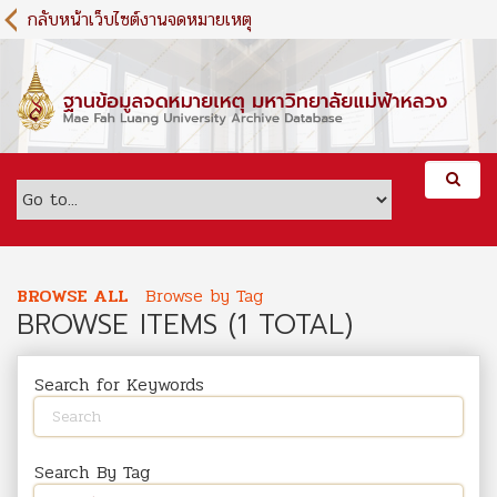
S
กลับหน้าเว็บไซต์งานจดหมายเหตุ
k
i
p
t
o
m
a
i
n
c
o
BROWSE ALL
Browse by Tag
n
BROWSE ITEMS (1 TOTAL)
t
e
n
Search for Keywords
t
Search By Tag