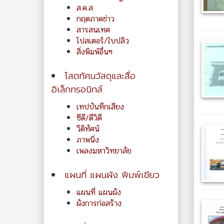
ส.ค.ส.
กฤตภาคข่าว
สารสนเทศ
โปสเตอร์/ใบปลิว
สิ่งพิมพ์อื่นๆ
โสตทัศนวัสดุและสื่อ
อิเล็กทรอนิกส์
เทปบันทึกเสียง
ซีดี/ดีวิดี
วีดิทัศน์
ภาพนิ่ง
เพลงมหาวิทยาลัย
แผนที่ แผนผัง พิมพ์เขียว
แผนที่ แผนผัง
ผังการก่อสร้าง