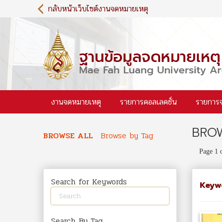
S
กลับหน้าเว็บไซต์งานจดหมายเหตุ
k
i
p
t
o
m
a
i
งานจดหมายเหตุ
รายการคอลเลคชั่น
รายการ
n
c
o
BROW
n
BROWSE ALL
Browse by Tag
t
Page 1 
e
n
t
Search for Keywords
Keyw
Search By Tag