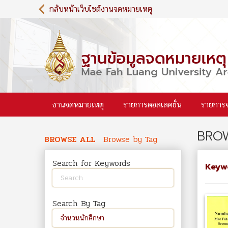
S
กลับหน้าเว็บไซต์งานจดหมายเหตุ
k
i
p
t
o
m
a
i
งานจดหมายเหตุ
รายการคอลเลคชั่น
รายการ
n
c
o
BROW
n
BROWSE ALL
Browse by Tag
t
e
Search for Keywords
Keyw
n
t
Search By Tag