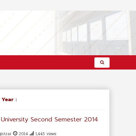
/
Year :
University Second Semester 2014
gistrar
2014
1,445 views