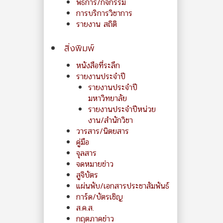
พิธีการ/กิจกรรม
การบริการวิชาการ
รายงาน สถิติ
สิ่งพิมพ์
หนังสือที่ระลึก
รายงานประจำปี
รายงานประจำปี
มหาวิทยาลัย
รายงานประจำปีหน่วย
งาน/สำนักวิชา
วารสาร/นิตยสาร
คู่มือ
จุลสาร
จดหมายข่าว
สูจิบัตร
แผ่นพับ/เอกสารประชาสัมพันธ์
การ์ด/บัตรเชิญ
ส.ค.ส.
กฤตภาคข่าว