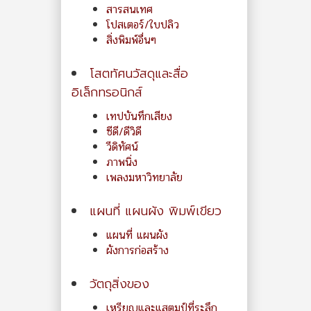
สารสนเทศ
โปสเตอร์/ใบปลิว
สิ่งพิมพ์อื่นๆ
โสตทัศนวัสดุและสื่อ
อิเล็กทรอนิกส์
เทปบันทึกเสียง
ซีดี/ดีวิดี
วีดิทัศน์
ภาพนิ่ง
เพลงมหาวิทยาลัย
แผนที่ แผนผัง พิมพ์เขียว
แผนที่ แผนผัง
ผังการก่อสร้าง
วัตถุสิ่งของ
เหรียญและแสตมป์ที่ระลึก