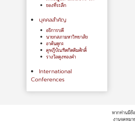
ของที่ระลึก
บุคคลสำคัญ
อธิการบดี
นายกสภามหาวิทยาลัย
อาคันตุกะ
ดุษฎีบัณฑิตกิตติมศักดิ์
รางวัลตุงทองคำ
International
Conferences
หากท่านมีข้อ
งานจดหมายเ