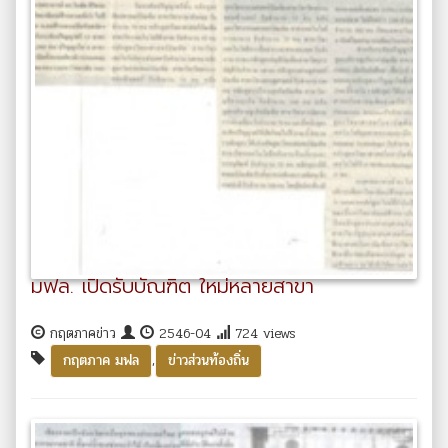
มฟล. เปิดรับบัณฑิต ใหม่หลายสาขา
กฤตภาคข่าว
2546-04
724 views
,
กฤตภาค มฟล
ข่าวส่วนท้องถิ่น