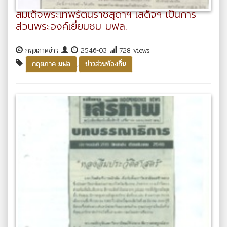
สมเด็จพระเทพรัตนราชสุดาฯ เสด็จฯ เป็นการ
ส่วนพระองค์เยี่ยมชม มฟล.
กฤตภาคข่าว
2546-03
728 views
,
กฤตภาค มฟล
ข่าวส่วนท้องถิ่น