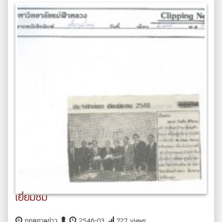
เยี่ยมชม
กฤตภาคข่าว
2546-03
727 views