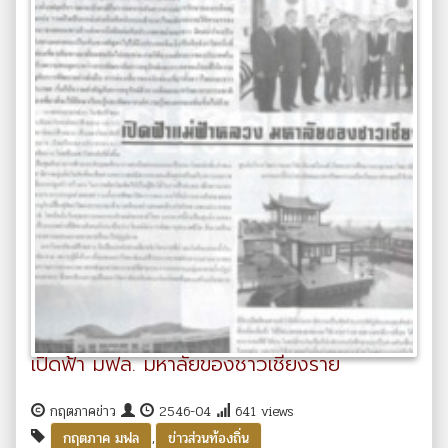
เปิดฟ้า มฟล. มหาลัยของชาวเชียงราย
กฤตภาคข่าว
2546-04
641 views
,
กฤตภาค มฟล
ข่าวส่วนท้องถิ่น