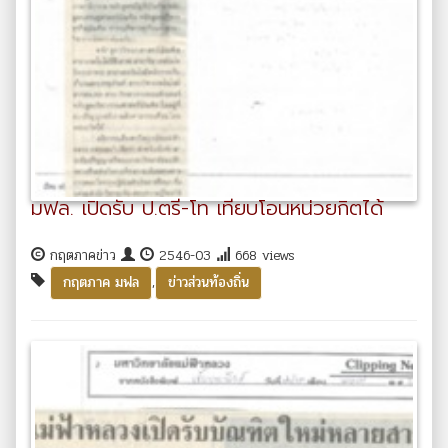
มฟล. เปิดรับ ป.ตรี-โท เทียบโอนหน่วยกิตได้
กฤตภาคข่าว
2546-03
668 views
,
กฤตภาค มฟล
ข่าวส่วนท้องถิ่น