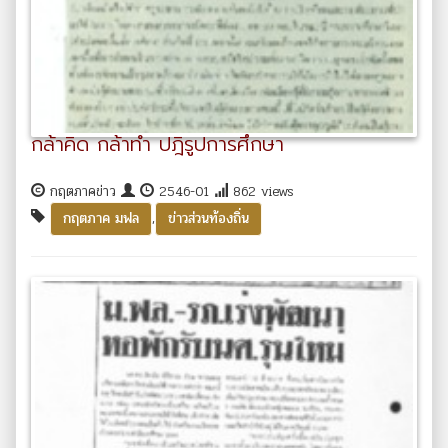
กล้าคิด กล้าทำ ปฎิรูปการศึกษา
กฤตภาคข่าว
2546-01
862 views
,
กฤตภาค มฟล
ข่าวส่วนท้องถิ่น