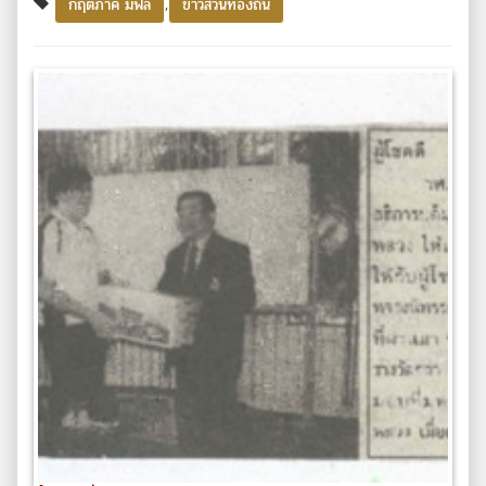
,
กฤตภาค มฟล
ข่าวส่วนท้องถิ่น