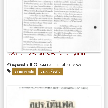
มฟล. รภ.เร่งพัฒนาหอพักรับ นศ.รุ่นใหม่
กฤตภาคข่าว
2544-03-01-15
709 views
,
กฤตภาค มฟล
ข่าวส่วนท้องถิ่น