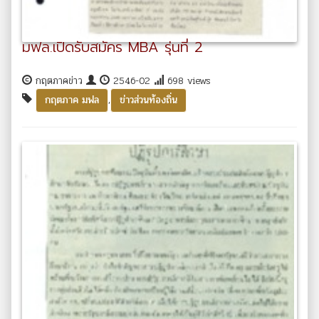
มฟล.เปิดรับสมัคร MBA รุ่นที่ 2
กฤตภาคข่าว
2546-02
698 views
,
กฤตภาค มฟล
ข่าวส่วนท้องถิ่น