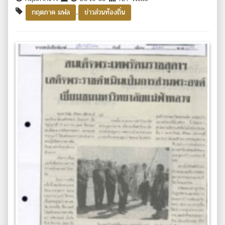
,
กฤตภาค มฟล
ข่าวส่วนท้องถิ่น