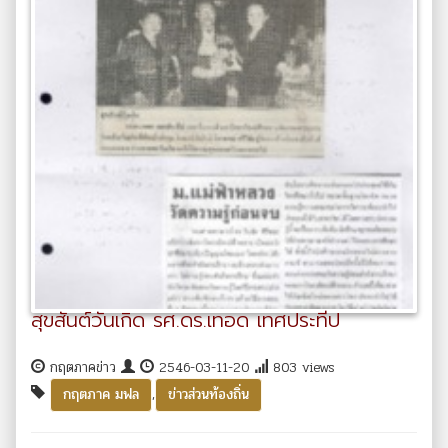
สุขสันต์วันเกิด รศ.ดร.เทอด เทศประทีป
กฤตภาคข่าว
2546-03-11-20
803 views
,
กฤตภาค มฟล
ข่าวส่วนท้องถิ่น