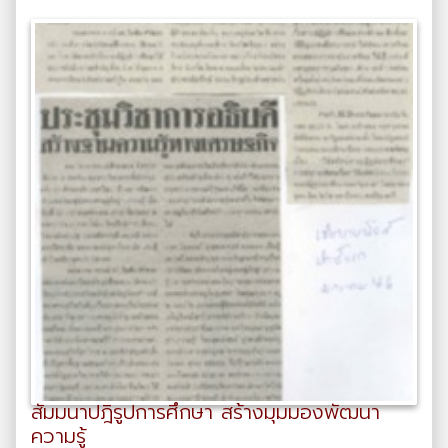
สัมมนาปฎิรูปการศึกษา สร้างมุมมองพัฒนา
ความรู้