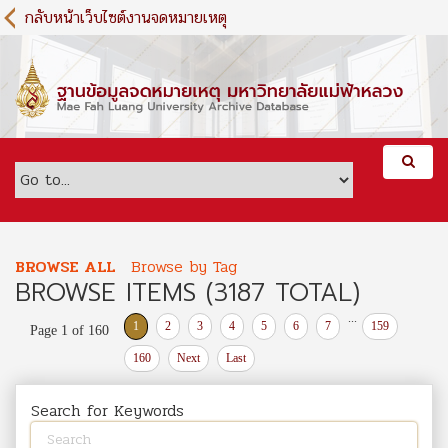
S
กลับหน้าเว็บไซต์งานจดหมายเหตุ
k
i
p
t
o
m
a
i
n
c
o
BROWSE ALL
Browse by Tag
n
BROWSE ITEMS (3187 TOTAL)
t
e
...
1
2
3
4
5
6
7
159
Page 1 of 160
n
t
160
Next
Last
Search for Keywords