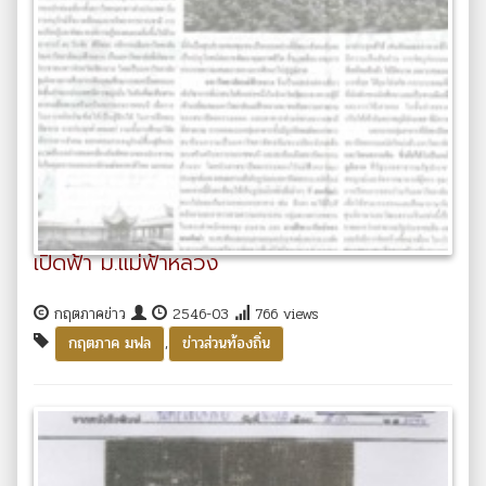
เปิดฟ้า ม.แม่ฟ้าหลวง
กฤตภาคข่าว
2546-03
766 views
,
กฤตภาค มฟล
ข่าวส่วนท้องถิ่น