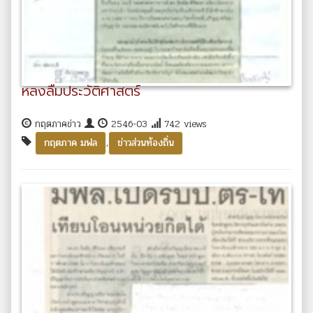
หลงลืมประวัติศาสตร์
กฤตภาคข่าว
2546-03
742 views
,
กฤตภาค มฟล
ข่าวส่วนท้องถิ่น