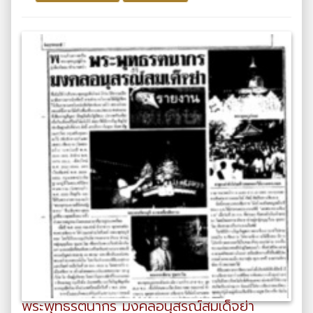
พระพุทธรตนากร มงคลอนุสรณ์สมเด็จย่า