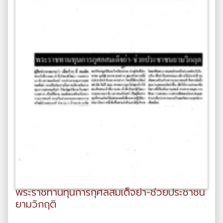
พระราชทานทุนการกุศลสมเด็จย่า-ช่วยประชาชน
ยามวิกฤติ