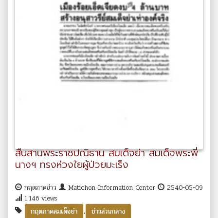
สืบสานพระราชปณิธาน สมเด็จย่า สมเด็จพระพี่
นางฯ ทรงห่วงใยผู้ป่วยมะเร็ง
กฤตภาคข่าว
Matichon Information Center
2540-05-09
1,146 views
,
กฤตภาคสมเด็จย่า
ข่าวส่วนกลาง