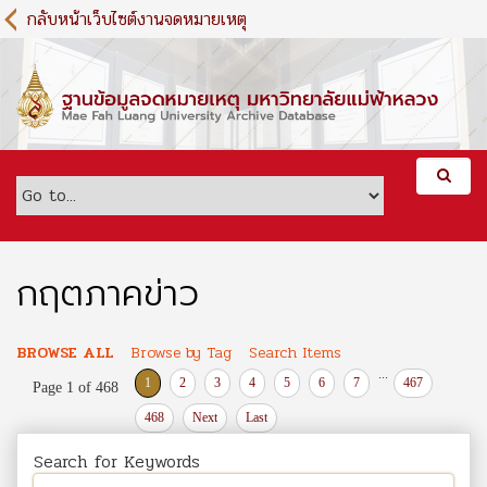
S
กลับหน้าเว็บไซต์งานจดหมายเหตุ
k
i
p
t
o
m
a
i
n
c
o
กฤตภาคข่าว
n
t
e
BROWSE ALL
Browse by Tag
Search Items
n
...
1
2
3
4
5
6
7
467
Page 1 of 468
t
468
Next
Last
Search for Keywords