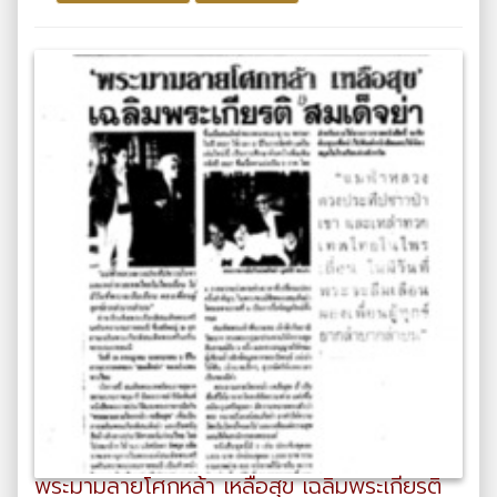
พระมามลายโศกหล้า เหลือสุข เฉลิมพระเกียรติ