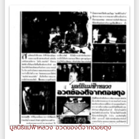
มูลนิธิแม่ฟ้าหลวง อวดของดีจากดอยตุง