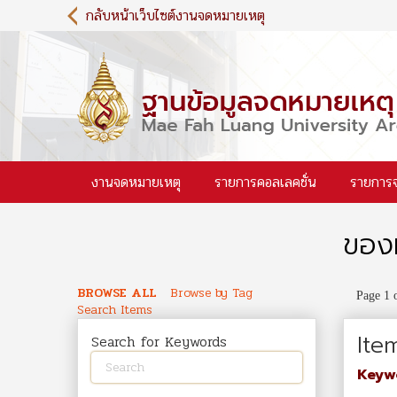
S
กลับหน้าเว็บไซต์งานจดหมายเหตุ
k
i
p
t
o
m
a
i
งานจดหมายเหตุ
รายการคอลเลคชั่น
รายการ
n
c
o
ของท
n
t
e
BROWSE ALL
Browse by Tag
Page 1 
n
Search Items
t
Ite
Search for Keywords
Keyw