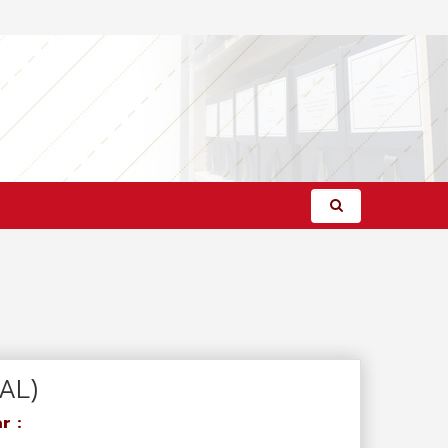
TAL)
r :