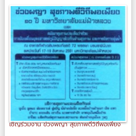
เชิญร่วมงาน ข่วงพญา สุขภาพดีวิถีพอเพียง