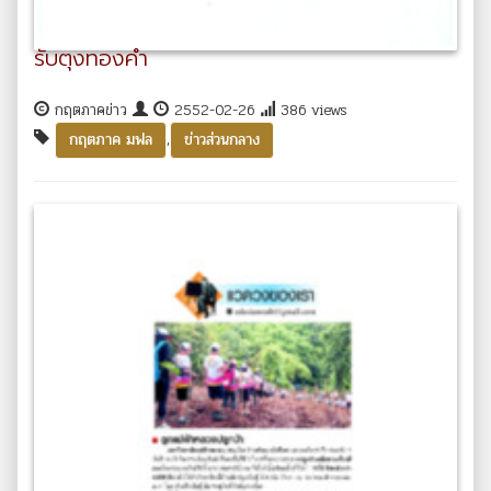
รับตุงทองคำ
กฤตภาคข่าว
2552-02-26
386 views
,
กฤตภาค มฟล
ข่าวส่วนกลาง