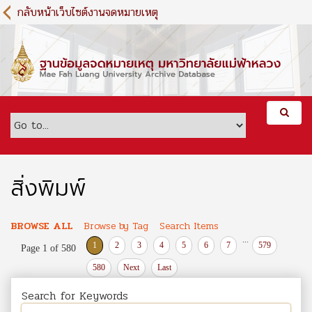
S
กลับหน้าเว็บไซต์งานจดหมายเหตุ
k
i
p
t
o
m
a
i
n
c
o
สิ่งพิมพ์
n
t
e
BROWSE ALL
Browse by Tag
Search Items
n
...
1
2
3
4
5
6
7
579
Page 1 of 580
t
580
Next
Last
Search for Keywords