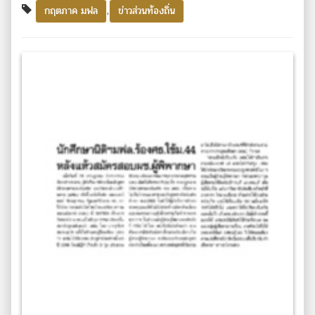
,
กฤตภาค มฟล
ข่าวส่วนท้องถิ่น