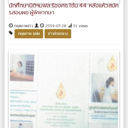
นักศึกษานิติฯมฟล.ร้องศธ.ใช้ม.44 หลังแห้วสมัค
รสอบผช.ผู้พิพากษา
กฤตภาคข่าว
2559-07-28
51 views
,
กฤตภาค มฟล
ข่าวส่วนกลาง