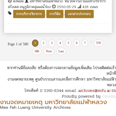
สิ่งพิมพ์
มหาวิทยาลัยแม่ฟ้าหลวง. หน่วยความร่วมมือทางวิชาการ
ฝรั่งเศส-อนุภูมิภาคลุ่มแม่น้ำโขง
2550-05-29
436 views
,
,
การบริการวิชาการ
การวิจัย
เอกสารประกอบ
...
1
2
3
4
5
6
7
579
Page 1 of 580
580
Next
Last
หากท่านมีข้อสงสัย หรือต้องการสอบถามข้อมูลเพิ่มเติม โปรดติดต่อเจ้า
หน้าที่
งานจดหมายเหตุ ศูนย์บรรณสารและสื่อการศึกษา มหาวิทยาลัยแม่ฟ้า
หลวง
โทรศัพท์ 0 5391-6344 email:
archives@mfu.ac.th
Proudly powered by
Omeka
.