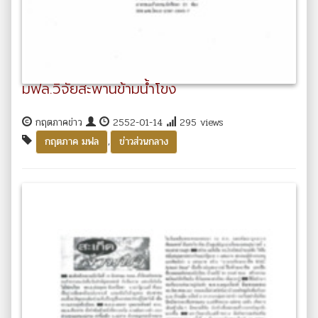
มฟล.วิจัยสะพานข้ามน้ำโขง
กฤตภาคข่าว
2552-01-14
295 views
,
กฤตภาค มฟล
ข่าวส่วนกลาง