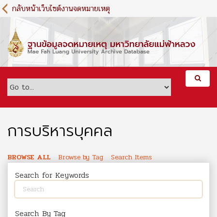
S
กลับหน้าเว็บไซต์งานจดหมายเหตุ
k
i
p
t
o
m
a
i
n
c
o
การบริหารบุคคล
n
t
e
BROWSE ALL
Browse by Tag
Search Items
n
Search for Keywords
t
Search By Tag