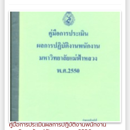
คู่มือการประเมินผลการปฎิบัติงานพนักงาน