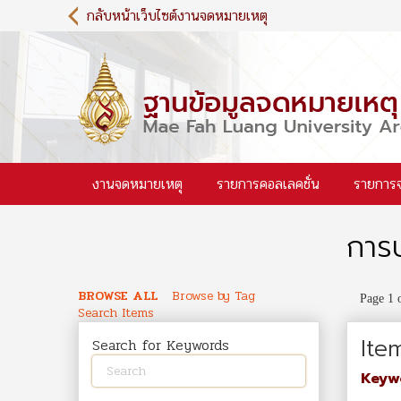
S
กลับหน้าเว็บไซต์งานจดหมายเหตุ
k
i
p
t
o
m
a
i
งานจดหมายเหตุ
รายการคอลเลคชั่น
รายการ
n
c
o
การ
n
t
e
BROWSE ALL
Browse by Tag
Page 1 
n
Search Items
t
Ite
Search for Keywords
Keyw