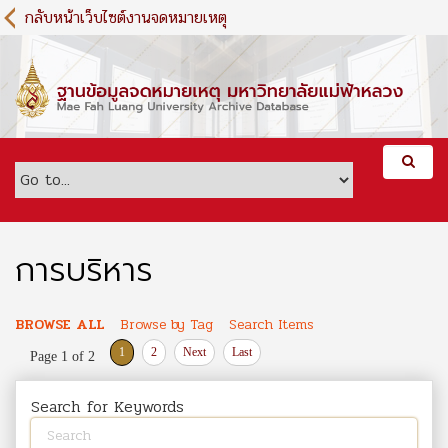
S
กลับหน้าเว็บไซต์งานจดหมายเหตุ
k
i
p
t
o
m
a
i
n
c
o
การบริหาร
n
t
e
BROWSE ALL
Browse by Tag
Search Items
n
1
2
Next
Last
Page 1 of 2
t
Search for Keywords