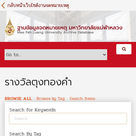
S
กลับหน้าเว็บไซต์งานจดหมายเหตุ
k
i
p
t
o
m
a
i
n
c
o
รางวัลตุงทองคำ
n
t
e
BROWSE ALL
Browse by Tag
Search Items
n
Search for Keywords
t
Search By Tag