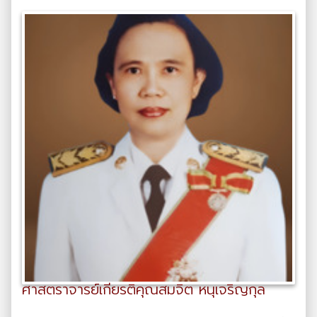
ศาสตราจารย์เกียรติคุณสมจิต หนุเจริญกุล