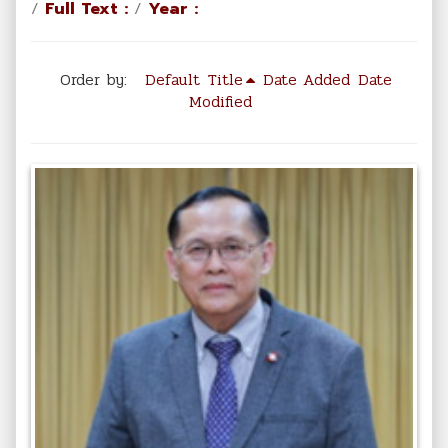
/
Full Text :
/
Year :
Order by:
Default
Title
Date Added
Date
Modified