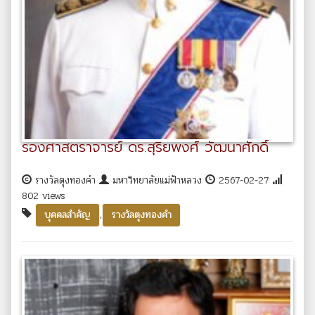
รองศาสตราจารย์ ดร.สุริยพงศ์ วัฒนาศักดิ์
รางวัลตุงทองคำ
มหาวิทยาลัยแม่ฟ้าหลวง
2567-02-27
802 views
,
บุคคลสำคัญ
รางวัลตุงทองคำ