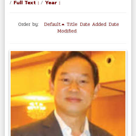
/
Full Text :
/
Year :
Order by:
Default
Title
Date Added
Date
Modified