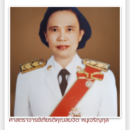
ศาสตราจารย์เกียรติคุณสมจิต หนุเจริญกุล