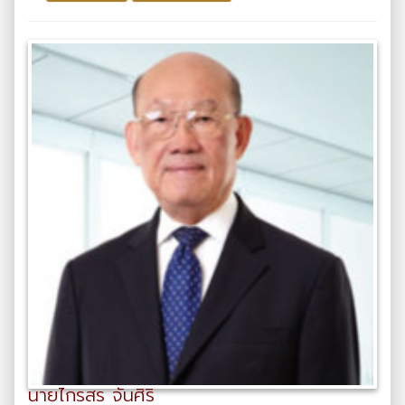
นายไกรสร จันศิริ