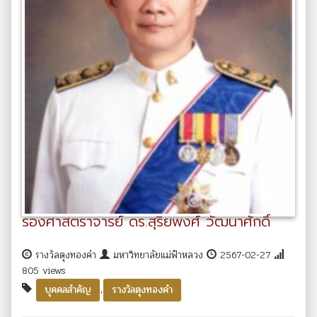
รองศาสตราจารย์ ดร.สุริยพงศ์ วัฒนาศักดิ์
รางวัลตุงทองคำ
มหาวิทยาลัยแม่ฟ้าหลวง
2567-02-27
805 views
,
บุคคลสำคัญ
รางวัลตุงทองคำ