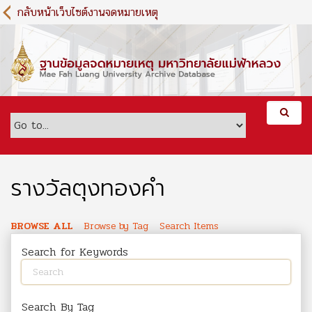
S
กลับหน้าเว็บไซต์งานจดหมายเหตุ
k
i
p
t
o
m
a
i
n
c
o
รางวัลตุงทองคำ
n
t
e
BROWSE ALL
Browse by Tag
Search Items
n
Search for Keywords
t
Search By Tag