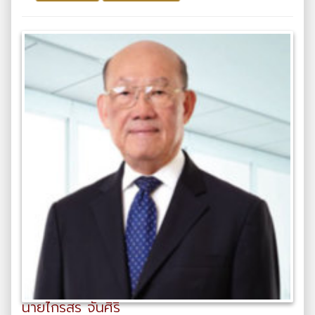
นายไกรสร จันศิริ