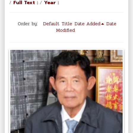
/
Full Text :
/
Year :
Order by:
Default
Title
Date Added
Date
Modified