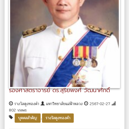
รองศาสตราจารย์ ดร.สุริยพงศ์ วัฒนาศักดิ์
รางวัลตุงทองคำ
มหาวิทยาลัยแม่ฟ้าหลวง
2567-02-27
802 views
,
บุคคลสำคัญ
รางวัลตุงทองคำ