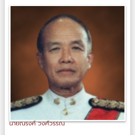
นายณรงค์ วงศ์วรรณ