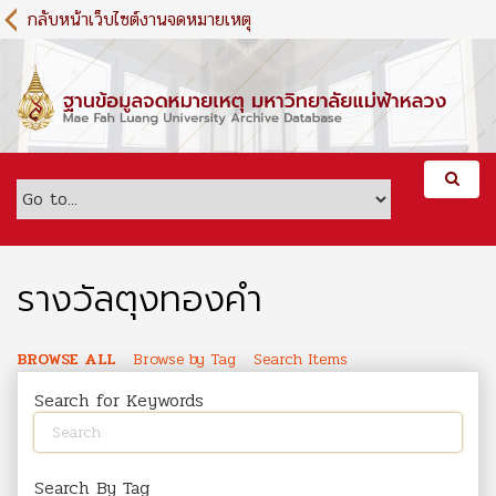
S
กลับหน้าเว็บไซต์งานจดหมายเหตุ
k
i
p
t
o
m
a
i
n
c
o
รางวัลตุงทองคำ
n
t
e
BROWSE ALL
Browse by Tag
Search Items
n
Search for Keywords
t
Search By Tag