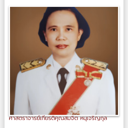
ศาสตราจารย์เกียรติคุณสมจิต หนุเจริญกุล