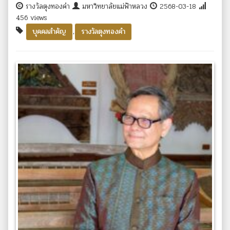
รางวัลตุงทองคำ
มหาวิทยาลัยแม่ฟ้าหลวง
2568-03-18
456 views
,
บุคคลสำคัญ
รางวัลตุงทองคำ